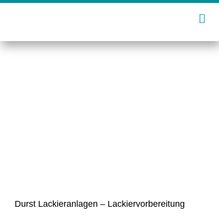
Zum
Inhalt
springen
Durst Lackieranlagen – Lackiervorbereitung