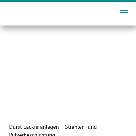
Zum
Inhalt
springen
Durst Lackieranlagen – Strahlen- und
Pulverbeschichtung