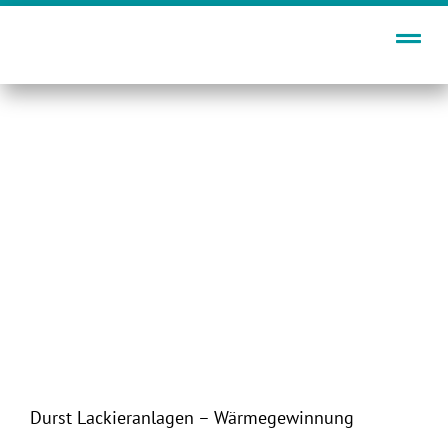
Zum
Inhalt
springen
Durst Lackieranlagen – Wärmegewinnung